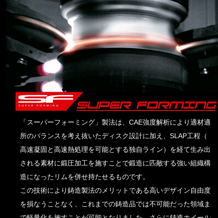
「スーパーフォーミング」製法は、CAE強度解析により適材適
所のバランスを考え抜いたディスク設計に加え、SLAP工程（
高速凝固と高速熱処理を可能と​する独自ライン）を経て生み出
される素材に鍛圧加工を施すことで鍛造に匹敵する強い組織構
造になったリムを併せ持たせるものです。
​この技術により鋳造製法のメリットである高いデザイン自由度
を損なうことなく、これまでの鋳造品では不可能だった領域ま
で軽量化を施すことが可能となりました。さらに鋳造ホイール