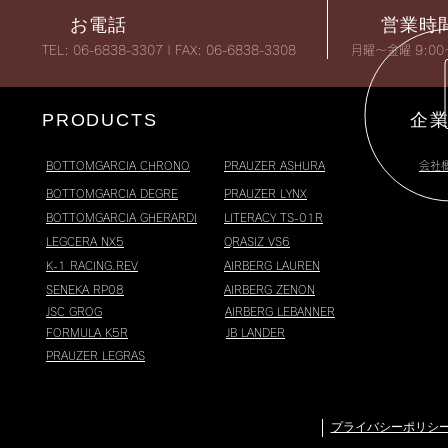
お電話
営業時
TEL: 06-6838-3307 | FAX: 06-6838-3308
月曜〜金曜 9:00
PRODUCTS
企
BOTTOMGARCIA CHRONO
PRAUZER ASHURA
会社
BOTTOMGARCIA DEGRE
PRAUZER LYNX
BOTTOMGARCIA GHERARDI
LITERACY TS-01R
LEGCERA NX5
QRASIZ
VS6
K-1 RACING.REV
AIRBERG LAUREN
SENEKA RP08
AIRBERG ZENON
JSC GROG
AIRBERG LEBANNER
FORMULA K5R
JB LANDER
PRAUZER LEGRAS
​プライバシーポリシ