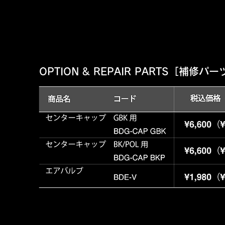
​OPTION & REPAIR PARTS
［補修パー