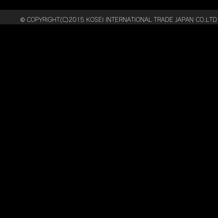
© COPYRIGHT(C)2015 KOSEI INTERNATIONAL TRADE JAPAN CO.LTD